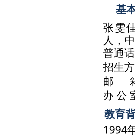
基
张雯佳
人，
普通话
招生方
邮 箱 
办 公
教育
199