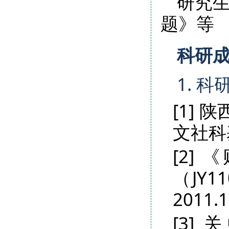
研究
题》等
科研
1. 科
[1]
文社科基
[2]
（JY
2011.1
[3