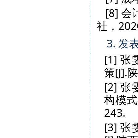
[8]
社，202
3. 发
[1]
策[J]
[2]
构模式的
243.
[3]