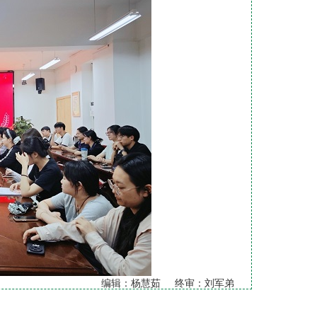
编辑：杨慧茹 终审：刘军弟