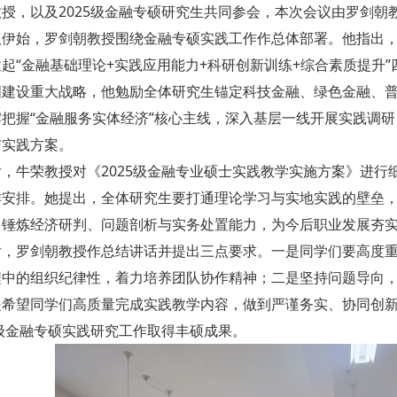
授，以及2025级金融专硕研究生共同参会，本次会议由罗剑朝
议伊始，罗剑朝教授围绕金融专硕实践工作作总体部署。他指出，
起“金融基础理论+实践应用能力+科研创新训练+综合素质提升
国建设重大战略，他勉励全体研究生锚定科技金融、绿色金融、
牢把握“金融服务实体经济”核心主线，深入基层一线开展实践调
与实践方案。
后，牛荣教授对《2025级金融专业硕士实践教学实施方案》进
作安排。她提出，全体研究生要打通理论学习与实地实践的壁垒
中锤炼经济研判、问题剖析与实务处置能力，为今后职业发展夯
后，罗剑朝教授作总结讲话并提出三点要求。一是同学们要高度
程中的组织纪律性，着力培养团队协作精神；二是坚持问题导向
是希望同学们高质量完成实践教学内容，做到严谨务实、协同创
5级金融专硕实践研究工作取得丰硕成果。