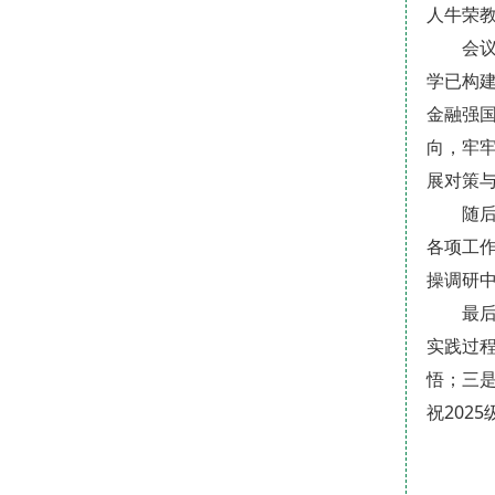
人牛荣教
会
学已构建
金融强
向，牢
展对策
随
各项工
操调研
最
实践过
悟；三
祝202