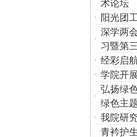
术论坛
阳光团
深学两
习暨第
经彩启
学院开
弘扬绿
绿色主
我院研
青衿护