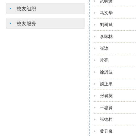
武晓璐
校友组织
马文华
校友服务
刘树斌
李家林
崔涛
常亮
徐恩波
魏正果
张襄英
王忠贤
张德粹
黄升泉