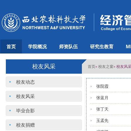
首页
学院概况
师资队伍
研究生教育
M
校友风采
首页
校友之窗
»
» 校友风
校友动态
张院霞
校友风采
张蓝月
张丁天
毕业合影
玉孟先
校友捐赠