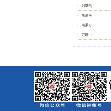
刘潇然
熊伯蘅
南秉方
万建中