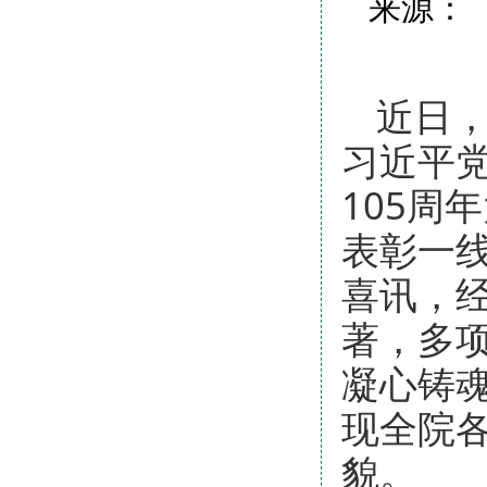
来源： 
近日，
习近平
105周
表彰一
喜讯，
著，多
凝心铸
现全院
貌。