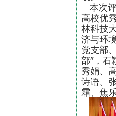
本次评
高校优
林科技大
济与环
党支部、
部”，石
秀娟、
诗语、
霜、焦乐