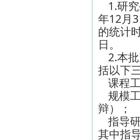
1.研
年12月
的统计时
日。
2.本
括以下
课程
规模
辩）；
指导
其中指