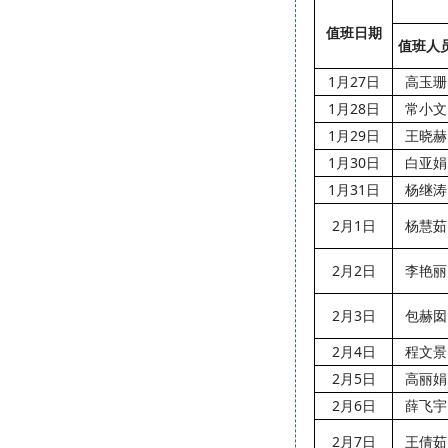
值班日期
值班人
1月27日
高玉珊
1月28日
常小文
1月29日
王晓赫
1月30日
白亚娟
1月31日
杨继涛
2月1日
杨慧茹
2月2日
李艳丽
2月3日
包赫囡
2月4日
程文景
2月5日
高丽娟
2月6日
薛飞宇
2月7日
王倩茹