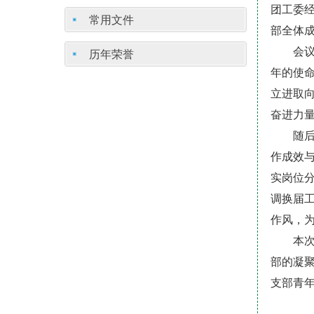
团工委
常用文件
部全体
会
历年荣誉
年的使
立进取
奋进力
随
作成效
实岗位
调换届
作风，
本
部的凝
支部青