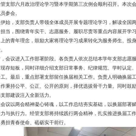
经管支部六月政治理论学习暨本学期第三次例会顺利召开。本次会
成员参会。
议伊始，支部负责人带领全体成员开展专题理论学习，解读全国
命担当，围绕青年实干、志愿服务、履职尽责等重点内容展开学
向上的青年理念，鼓励大家将理论学习成果转化为服务师生、投
量。
后，会议进入工作部署阶段。各负责人依次总结本学年支部志愿
与现存短板，同时详细介绍支部日常事务、纪律规范、学时认定
分工。最后，重点部署支部留任换届相关工作。负责人明确换届
工作秉持公平、公正、公开的原则，择优选拔骨干力量。同时鼓
为支部建设注入全新活力。
次会议以两会精神凝心铸魂，以工作总结夯实基础，以换届部署
聚力与执行力。经管支部将持续践行两会精神，扎实推进换届工
年勇担青春使命、砥砺实干前行。