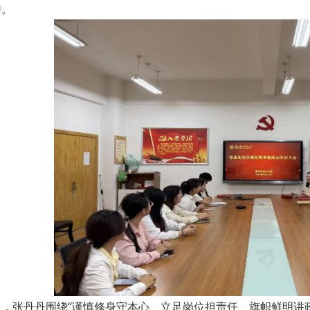
持。
上，张丹丹围绕“谨慎修身守本心、立足岗位担责任、旗帜鲜明讲