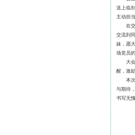
送上临
主动担
在
交流到
妹，愿
场党员
大
醒，激
本
与期待
书写无