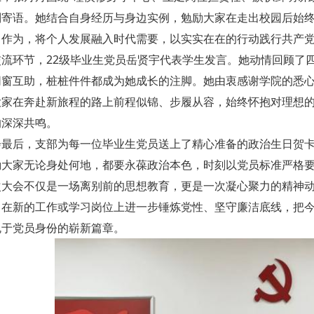
别寄语。她结合自身经历与身边实例，勉励大家在走出校园后始
当作为，将个人发展融入时代需要，以实实在在的行动践行共产
交流环节，22级毕业生党员岳贤宇代表学生发言。她动情回顾了
同窗互助，桩桩件件都成为她成长的注脚。她由衷感谢学院的悉
大家在奔赴新旅程的路上前程似锦、步履从容，始终怀抱对理想
的深深共鸣。
会最后，支部为每一位毕业生党员送上了精心准备的政治生日贺
励大家无论身处何地，都要永葆政治本色，时刻以党员标准严格
次大会不仅是一场离别前的思想教育，更是一次凝心聚力的精神
，在新的工作或学习岗位上进一步锤炼党性、坚守廉洁底线，把
愧于党员身份的崭新篇章。