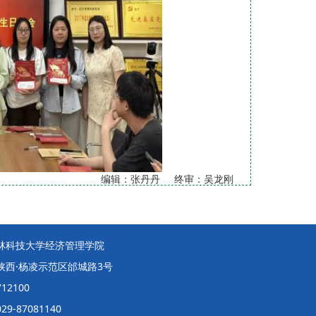
编辑：张丹丹 终审：吴龙刚
林科技大学经济管理学院
陕西·杨凌示范区邰城路3号
12100
9-87081140