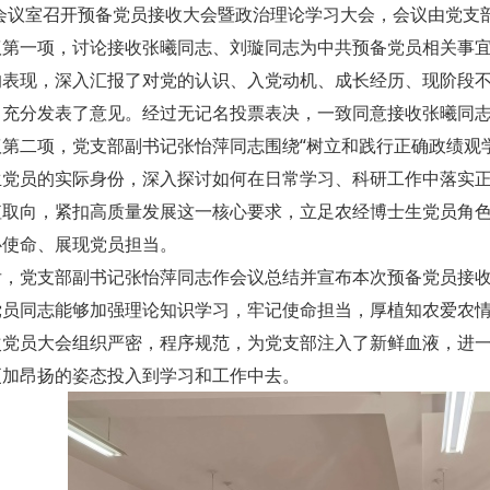
5会议室召开预备党员接收大会暨政治理论学习大会，会议由党
议第一项，讨论接收张曦同志、刘璇同志为中共预备党员相关事
的表现，深入汇报了对党的认识、入党动机、成长经历、现阶段
，充分发表了意见。经过无记名投票表决，一致同意接收张曦同
议第二项，党支部副书记张怡萍同志围绕“树立和践行正确政绩观
生党员的实际身份，深入探讨如何在日常学习、科研工作中落实
值取向，紧扣高质量发展这一核心要求，立足农经博士生党员角
心使命、展现党员担当。
后，党支部副书记张怡萍同志作会议总结并宣布本次预备党员接
党员同志能够加强理论知识学习，牢记使命担当，厚植知农爱农
次党员大会组织严密，程序规范，为党支部注入了新鲜血液，进
更加昂扬的姿态投入到学习和工作中去。