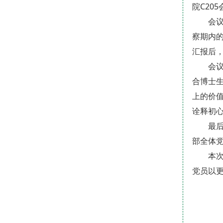
院C20
会
察期内
汇报后
会
合博士
上的价
诠释初
最
部全体
本
党员以