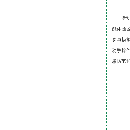
活
能体验
参与模
动手操
患防范