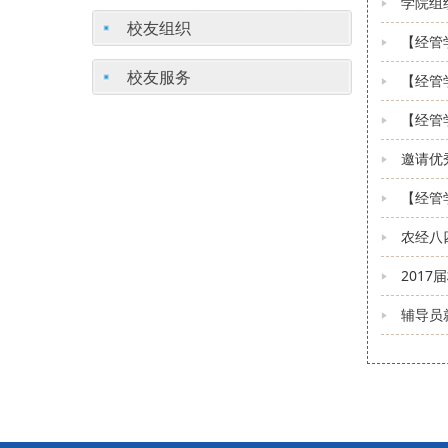
学院组
校友组织
【经管
校友服务
【经管
【经管
邀请优
【经管
农经八
201
辅导员