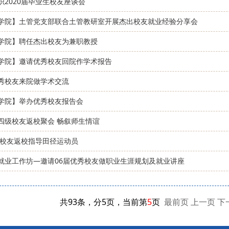
织2020届毕业生校友座谈会
学院】土管党支部联合土管教研室开展杰出校友就业经验分享会
学院】聘任杰出校友为兼职教授
学院】邀请优秀校友回院作学术报告
秀校友来院做学术交流
学院】举办优秀校友报告会
四级校友返校聚会 畅叙师生情谊
7届校友返校指导田径运动员
就业工作坊—邀请06届优秀校友做职业生涯规划及就业讲座
共93条，分5页，当前第
5
页
最前页
上一页
下